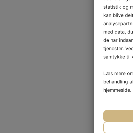
statistik og 
kan blive de
analysepart
med data, du 
de har indsa
tjenester. Ve
samtykke til 
Læs mere om 
behandling a
hjemmeside.
JA
N
NØDVEN