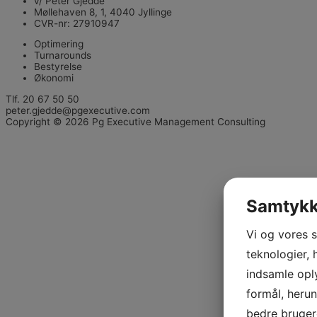
v/ Peter Gjedde
Møllehaven 8, 1, 4040 Jyllinge
CVR-nr: 27910947
Optimering
Turnarounds
Bestyrelse
Økonomi
Tlf. 20 67 50 50
peter.gjedde@pgexecutive.com
Copyright © 2026 Pg Executive Management Consulting
Samtykke
Vi og vores 
teknologier, 
indsamle oply
formål, herun
bedre brugero